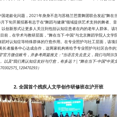
龄化问题，2021年身身不息与苏格兰芭蕾舞团联合发起“舞在当下-中国(T
目，从4月下旬开展招募有志于在“舞蹈与健康”领域提供艺术支持的舞者
，以创新形式让更多人关注到包括认知症患者在内的老年人群体。该
cil）支持。目前，在学术与教研层面，"舞在当下-中国"与北京舞蹈学院人
蹈对认知症等特殊群体的疗愈作用。在专业照护与社工层面，该项目与
上海尽美长者服务中心达成合作，这两家机构将给予专业照护与社区合作
英国“官方微信账号，并参考两篇推文：“当语言失去意义，我们与阿尔茨
”， 以及“我们离认知症友好与疗愈，有多远？| “舞在当下-中国”中
/470302575_120470293）
 2. 全国首个残疾人文学创作研修班在沪开班