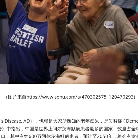
（图片来自https://www.sohu.com/a/470302575_120470293)
r's Disease, AD），也就是大家所熟知的老年痴呆，是失智症 ( Dem
》中指出，中国是世界上阿尔茨海默病患者最多的国家，数量占全球患
人口，其中有约600万阿尔茨海默病患者，预计至2050年，将会有逾